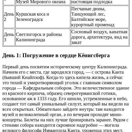
Музей Мирового океана
настоящая подлодка
Песчаные дюны,
День
Куршская коса и
Танцующий лес,
2
Зеленоградск
Балтийское море,
курортный променад
Сосновый воздух, канатная
День
Светлогорск и районы
дорога, архитектура, вид на
3
Калининграда
закат
День 1: Погружение в сердце Кёнигсберга
Первый день посвятим историческому центру Калининграда.
Начнем его с места, где зародился город, — с острова Канта
(бывший Кнайпхоф). Когда-то здесь кипела жизнь, а сейчас
это тихий и умиротворяющий уголок с главным символом
города — Кафедральным собором. Это величественное здание
из красного кирпича, образец северогерманской готики,
основанное аж в 1333 году. Его шпили, устремленные в небо,
создают тот самый уникальный силуэт, который вы видели на
всех открытках. Обязательно зайдите внутрь: там находится
музей и великолепный орган, а по вечерам проходят мини-
концерты. Билеты на них лучше бронировать заранее. Рядом с
стенами собора находится скромное надгробие — могила
великого философа Иммануила Канта, уроженца этих мест.