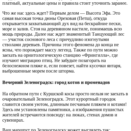
платный, актуальные цены и правила стоит уточнить заранее.
Что же нас здесь ждет? Первым делом — Высота Эфа. Это
самая высокая точка дюны Ореховая (Петш), откуда
открывается захватывающий дух вид на бескрайние пески,
море и залив. Стоя на деревянном настиле, понимаешь всю
мощь природы. Далее нас ждет знаменитый Танцующий лес
— участок соснового леса с причудливо изогнутыми
стволами деревьев. Причины этого феномена до конца не
ясны, что порождает массу легенд. Также по пути можно
заехать на орнитологическую станцию «Фрингилла», где
изучают миграцию птиц. Не забудьте позагорать на
белоснежном пляже и, если повезет, найти кусочки янтаря,
выброшенные морем после шторма.
Вечерний Зеленоградск: город котов и променадов
На обратном пути с Куршской косы просто нельзя не заехать в
очаровательный Зеленоградск. Этот курортный городок
славится своим уютом, длинным песчаным пляжем и котами!
Здесь им установлены памятники, а изображения пушистых
жителей встречаются повсюду: на люках, стенах домов и
сувенирах.
Ваш маршрут по Зеленоградску может выглядеть так: