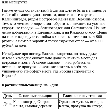
или маршрутке.
Где же лучше остановиться? Если вы хотите быть в эпицентре
событий и много гулять пешком, ищите жилье в центре
Калининграда, рядом с островом Канта или Верхним озером.
Тем, кто мечтает о море, стоит обратить внимание на уютные
курортные городки — Зеленоградск или Светлогорск. Из них
легко добираться и в Калининград, и на Куршскую косу. Цены
на жилье варьируются: койка в хостеле может стоить от 900
рублей, а номер в хорошем трехзвездочном отеле — от 4000
рублей за ночь.
Не забудьте про погоду. Балтика капризна, поэтому даже
летом в чемодане обязательно должно найтись место для
ветровки и зонта. А самое главное — настройтесь на
неспешные прогулки и желание впитать в себя эту
уникальную атмосферу места, где Россия встречается с
Европой.
Краткий план-таблица на 3 дня
День
Основные локации
Главные впечатления
Калининград: Остров
Органная музыка, история
День
Канта, Рыбная деревня,
Канта, прогулка на катере,
1