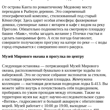
От острова Канта по романтичному Медовому мосту
переходим в Рыбную деревню. Это современный
этнографический комплекс, стилизованный под старый
Кёнигсберг. Здесь царит особая атмосфера: фахверковые
домики, сувенирные лавки с янтарем и кафе с видом на реку
Преголю. Обязательно поднимитесь на смотровую площадку
башни «Маяк», чтобы загадать желание у Птички счастья и
сделать панорамные фото. А если погода благоволит,
совершите получасовую прогулку на катере по реке — с воды
город открывается с совершенно иного ракурса.
Музей Мирового океана и прогулка по центру
Следующая остановка — потрясающий Музей Мирового
океана, расположенный буквально в километре ходьбы по
набережной. Это не скучное собрание экспонатов за стеклом,
а настоящая приключенческая площадка. Жемчужина
коллекции — настоящая дизельная подводная лодка Б-413. Вы
можете зайти внутрь и почувствовать себя подводником,
пробираясь по узким проходам между отсеками. Также на
территории музея вас ждут: научно-исследовательское судно
«Витязь», гидросамолет и большой аквариум с обитателями
морей. Музей работает с 10:00 до 19:00, выходные —