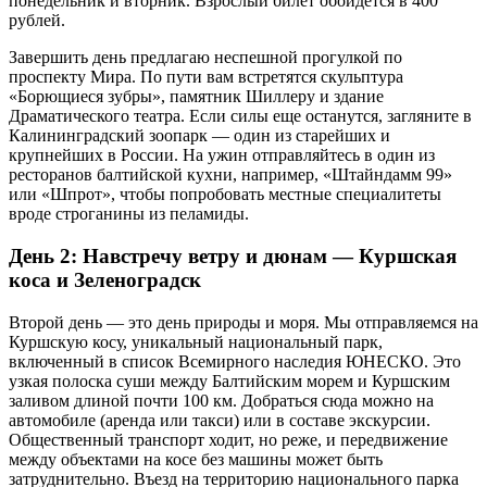
понедельник и вторник. Взрослый билет обойдется в 400
рублей.
Завершить день предлагаю неспешной прогулкой по
проспекту Мира. По пути вам встретятся скульптура
«Борющиеся зубры», памятник Шиллеру и здание
Драматического театра. Если силы еще останутся, загляните в
Калининградский зоопарк — один из старейших и
крупнейших в России. На ужин отправляйтесь в один из
ресторанов балтийской кухни, например, «Штайндамм 99»
или «Шпрот», чтобы попробовать местные специалитеты
вроде строганины из пеламиды.
День 2: Навстречу ветру и дюнам — Куршская
коса и Зеленоградск
Второй день — это день природы и моря. Мы отправляемся на
Куршскую косу, уникальный национальный парк,
включенный в список Всемирного наследия ЮНЕСКО. Это
узкая полоска суши между Балтийским морем и Куршским
заливом длиной почти 100 км. Добраться сюда можно на
автомобиле (аренда или такси) или в составе экскурсии.
Общественный транспорт ходит, но реже, и передвижение
между объектами на косе без машины может быть
затруднительно. Въезд на территорию национального парка