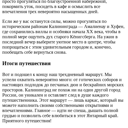
просто прогуляться по благоустроенной набережной,
покормить уток, посидеть в кафе и осмыслить все
впечатления трех невероятно насыщенных дней.
Если же у вас останутся силы, можно прогуляться по
историческим районам Калининграда — Амалиенау и Хуфен,
где сохранились виллы и особняки начала XX века, чтобы в
полной мере ощутить дух старого Кёнигсберга. На ужин в
последний вечер выберите уютное место в центре, чтобы
попрощаться с этим удивительным городом и, конечно,
пообещать себе вернуться снова.
Итоги путешествия
Вот и подошел к концу наш трехдневный маршрут. Мы
успели охватить невероятно много: от готических соборов и
настоящих подлодок до песчаных дюн и бескрайних морских
просторов. Калининград не похож ни на один другой город
России, он уникален и оставляет след в душе каждого
путешественника. Этот маршрут — лишь каркас, который вы
можете наполнить своими собственными открытиями и
впечатлениями. Главное — идти не спеша, дышать полной
грудью и позволить себе влюбиться в этот Янтарный край.
Приятного путешествия!