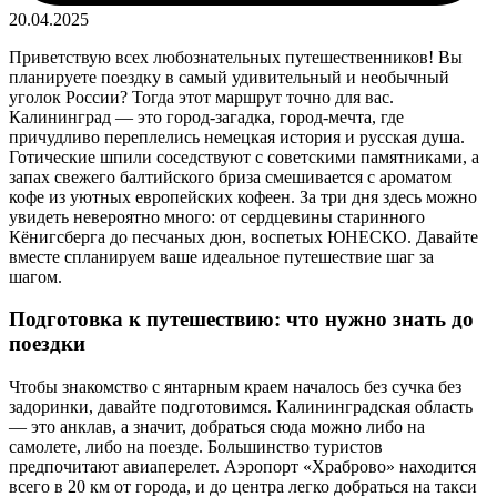
20.04.2025
Приветствую всех любознательных путешественников! Вы
планируете поездку в самый удивительный и необычный
уголок России? Тогда этот маршрут точно для вас.
Калининград — это город-загадка, город-мечта, где
причудливо переплелись немецкая история и русская душа.
Готические шпили соседствуют с советскими памятниками, а
запах свежего балтийского бриза смешивается с ароматом
кофе из уютных европейских кофеен. За три дня здесь можно
увидеть невероятно много: от сердцевины старинного
Кёнигсберга до песчаных дюн, воспетых ЮНЕСКО. Давайте
вместе спланируем ваше идеальное путешествие шаг за
шагом.
Подготовка к путешествию: что нужно знать до
поездки
Чтобы знакомство с янтарным краем началось без сучка без
задоринки, давайте подготовимся. Калининградская область
— это анклав, а значит, добраться сюда можно либо на
самолете, либо на поезде. Большинство туристов
предпочитают авиаперелет. Аэропорт «Храброво» находится
всего в 20 км от города, и до центра легко добраться на такси