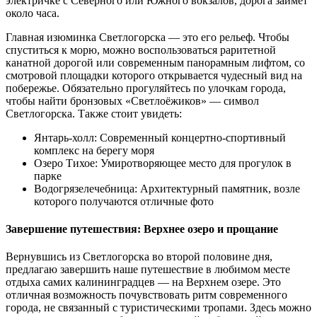
электричке с Северного или Южного вокзалов, дорога займет
около часа.
Главная изюминка Светлогорска — это его рельеф. Чтобы
спуститься к морю, можно воспользоваться раритетной
канатной дорогой или современным панорамным лифтом, со
смотровой площадки которого открывается чудесный вид на
побережье. Обязательно прогуляйтесь по улочкам города,
чтобы найти бронзовых «Светлоёжиков» — символ
Светлогорска. Также стоит увидеть:
Янтарь-холл: Современный концертно-спортивный
комплекс на берегу моря
Озеро Тихое: Умиротворяющее место для прогулок в
парке
Водогрязелечебница: Архитектурный памятник, возле
которого получаются отличные фото
Завершение путешествия: Верхнее озеро и прощание
Вернувшись из Светлогорска во второй половине дня,
предлагаю завершить наше путешествие в любимом месте
отдыха самих калининградцев — на Верхнем озере. Это
отличная возможность почувствовать ритм современного
города, не связанный с туристическими тропами. Здесь можно