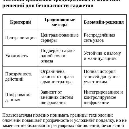
решений для безопасности гаджетов
Традиционные
Критерий
Блокчейн-решения
методы
Централизованные
Распределённая
Централизация
серверы
сеть узлов
Подвержен атаке
Устойчив к взлому
Уязвимость
одной точки
и манипуляциям
отказа
Ограничена,
Полная история
Прозрачность
зависит от права
записей доступна
действий
администратора
участникам
Зависит от
Интегрированное и
Шифрование
внешних систем
контролируемое
данных
шифрования
шифрование
Пользователям полезно понимать границы технологии:
блокчейн повышает прозрачность и усложняет подделку, но не
заменяет необходимость регулярных обновлений, безопасной