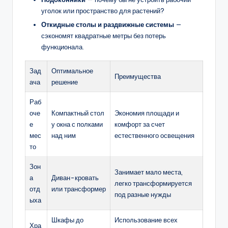
уголок или пространство для растений?
Откидные столы и раздвижные системы
—
сэкономят квадратные метры без потерь
функционала.
Зад
Оптимальное
Преимущества
ача
решение
Раб
оче
Компактный стол
Экономия площади и
е
у окна с полками
комфорт за счет
мес
над ним
естественного освещения
то
Зон
Занимает мало места,
а
Диван-кровать
легко трансформируется
отд
или трансформер
под разные нужды
ыха
Шкафы до
Использование всех
Хра