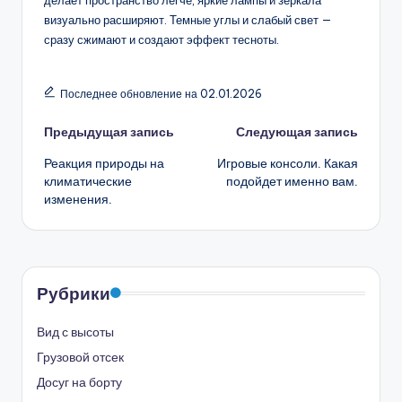
делает пространство легче, яркие лампы и зеркала
визуально расширяют. Темные углы и слабый свет —
сразу сжимают и создают эффект тесноты.
Последнее обновление на 02.01.2026
Навигация
Предыдущая запись
Следующая запись
Реакция природы на
Игровые консоли. Какая
записи
климатические
подойдет именно вам.
изменения.
Рубрики
Вид с высоты
Грузовой отсек
Досуг на борту