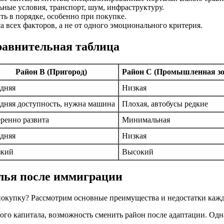
ные условия, транспорт, шум, инфраструктуру.
 в порядке, особенно при покупке.
а всех факторов, а не от одного эмоционального критерия.
равнительная таблица
Район В (Пригород)
Район С (Промышленная зо
дняя
Низкая
дняя доступность, нужна машина
Плохая, автобусы редкие
ренно развита
Минимальная
дняя
Низкая
зкий
Высокий
лья после иммиграции
 покупку? Рассмотрим основные преимущества и недостатки каж
шого капитала, возможность сменить район после адаптации. Од