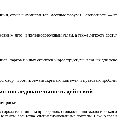
ии, отзывы иммигрантов, местные форумы. Безопасность — это 
новным авто- и железнодорожным узлам, а также легкость доступ
нов, парков и иных объектов инфраструктуры, важных для пов
оговор, чтобы избежать скрытых платежей и правовых проблем.
я: последовательность действий
ет риски:
 города или тишина пригородов; стоимость или экологическая о
 сайты, агентства, специализированные порталы. Важно сравни