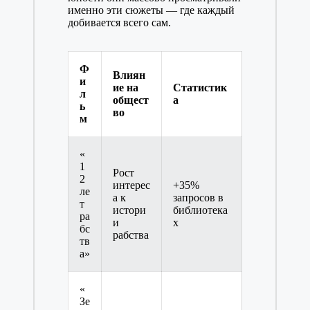
именно эти сюжеты — где каждый
добивается всего сам.
Ф
Влиян
и
ие на
Статистик
л
общест
а
ь
во
м
«
1
Рост
2
интерес
+35%
ле
а к
запросов в
т
истори
библиотека
ра
и
х
бс
рабства
тв
а»
«
Зе