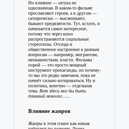
Но влияние — штука не
однозначная. В каком-то фильме
прославляют героев, а в другом —
сатирически — высмеивают,
бывают предвзятости. Тут, кстати, и
начинается самое интересное,
потому что через кино
распространяются социальные
стереотипы. Отсюда и
общественное настроение к разным
вопросам — например, мигрантам,
меньшинствам, власти. Фильмы
порой — это просто мощный
инструмент пропаганды, но почему-
то мы это редко замечаем, пока не
начнёт сильно котироваться. Ну и
политика, конечно — отдельная
тема.
Вот здесь мог бы быть
длинный монолог…
…
Влияние жанров
Жанры в этом плане как-никак
работают по-разному. Драма —