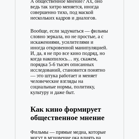
А общественное мнение? Ах, оно
ведь так хитро меняется, иногда
совершенно тихо, под маской
нескольких кадров и диалогов.
Вообще, если задуматься — фильмы
словно зеркала, но не простые, а с
искажениями, усилителями и
иногда откровенной манипуляцией.
И, да, я не про все кино подряд, но
когда накопилось… ну, скажем,
порядка 5-6 тысяч описанных
исследований, становится понятно
— это штука работает и меняет
человеческие взгляды на
социальные нормы, политику,
культуру и даже быт.
Как кино формирует
общественное мнение
Фильмы — прямые медиа, которые
могут в мгновение ока влиять на