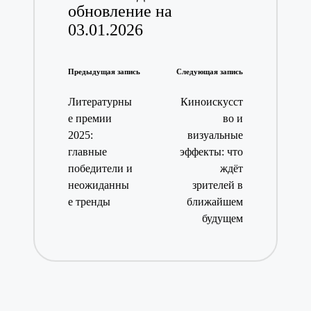
обновление на
03.01.2026
Навигация
Предыдущая запись
Следующая запись
записи
Литературны
Киноискусст
е премии
во и
2025:
визуальные
главные
эффекты: что
победители и
ждёт
неожиданны
зрителей в
е тренды
ближайшем
будущем