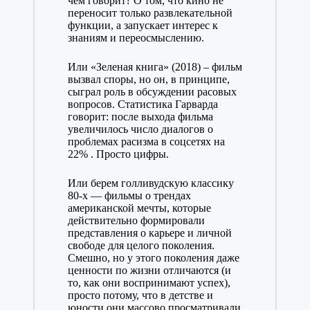
чём говорит? О том, что кино не
переносит только развлекательной
функции, а запускает интерес к
знаниям и переосмыслению.
Или «Зеленая книга» (2018) – фильм
вызвал споры, но он, в принципе,
сыграл роль в обсуждении расовых
вопросов. Статистика Гарварда
говорит: после выхода фильма
увеличилось число диалогов о
проблемах расизма в соцсетях на
22% . Просто цифры.
Или берем голливудскую классику
80-х — фильмы о трендах
американской мечты, которые
действительно формировали
представления о карьере и личной
свободе для целого поколения.
Смешно, но у этого поколения даже
ценности по жизни отличаются (и
то, как они воспринимают успех),
просто потому, что в детстве и
юности они массово просматривали