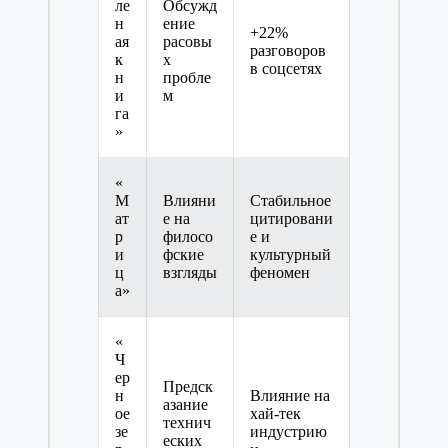
ле
Обсужд
н
ение
+22%
ая
расовы
разговоров
к
х
в соцсетях
н
пробле
и
м
га
»
«
М
Влияни
Стабильное
ат
е на
цитировани
р
филосо
е и
и
фские
культурный
ц
взгляды
феномен
а»
«
Ч
ер
Предск
н
Влияние на
азание
ое
хай-тек
технич
зе
индустрию
еских