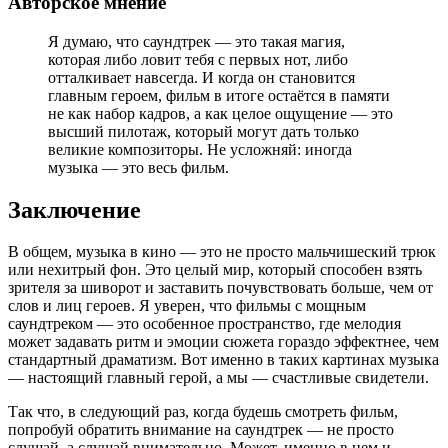
Авторское мнение
Я думаю, что саундтрек — это такая магия,
которая либо ловит тебя с первых нот, либо
отталкивает навсегда. И когда он становится
главным героем, фильм в итоге остаётся в памяти
не как набор кадров, а как целое ощущение — это
высший пилотаж, который могут дать только
великие композиторы. Не усложняй: иногда
музыка — это весь фильм.
Заключение
В общем, музыка в кино — это не просто мальчишеский трюк
или нехитрый фон. Это целый мир, который способен взять
зрителя за шиворот и заставить почувствовать больше, чем от
слов и лиц героев. Я уверен, что фильмы с мощным
саундтреком — это особенное пространство, где мелодия
может задавать ритм и эмоции сюжета гораздо эффектнее, чем
стандартный драматизм. Вот именно в таких картинах музыка
— настоящий главный герой, а мы — счастливые свидетели.
Так что, в следующий раз, когда будешь смотреть фильм,
попробуй обратить внимание на саундтрек — не просто
слушай, а слушай внимательно. Может, именно в нем и