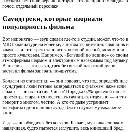
рассказывает свою версию истории. Это не просто мелодия, а
голос, отдельный персонаж.
Саундтреки, которые взорвали
популярность фильма
Вот непонятно — звук сделан где-то в студии, может, что-то в
MIDI-клавиатуре на коленке, а потом ты внезапно слышишь и
«вау» — и этот трек становится хитовой песней, мемом или
просто культовым. Например, «Бегущий по лезвию» со своим
атмосферным шармом и электронным насекомым под музыку
Вангелиса — этот саундтрек без всякой пафосной души
заставил фильм заиграть по-другому.
Коллеги из статистики — они говорят, что под определённые
саундтреки люди готовы возвращаться к фильмам, даже если
сюжет — не их стихия. Числа? Порядка 62% зрителей после
просмотра стараются послушать саундтрек отдельно — и это
говорит о многом, честно. А кто-то даже устраивает
марафоны одного лишь саунда, будто слушая музыкальное
кино.
И да — не обходится без косяков. Бывает, музычка слишком
навязчивая, будто пытается заглушить весь киношный бред,