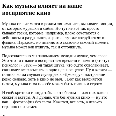
Как музыка влияет на наше
восприятие кино
Музыка ставит мозги в режим «внимание», вызывает эмоции,
от которых мурашки и слёзы. Но тут не всё так просто —
бывают треки, которые, например, плохо сочетаются с
действием и раздражают, а зритель тут же «отрубается» от
фильма. Парадокс, но именно это сказочно важный момент:
музыка может как втянуть, так и оттолкнуть.
Подсознательно мы запоминаем мелодии лучше, чем слова.
Это что-то с нашим восприятием времени и памяти (кто тут
психолог?). Звук — он такая штука, что будто обволакивает,
связывает все элементы в одно цельное целое. Ну и кстати —
помню, когда слушал саундтрек к «Джокеру», настроение
резко скакало, хоть в кино не был… Вот как выясняется
потом, музыка сама по себе может быть главным героем.
И ещё: критики иногда забывают об этом — для них важен
сюжет и актеры. А я думаю, что без музыки кино — ну это
как… фотография без света. Кажется, все есть, а чего-то
страшно не хватает.