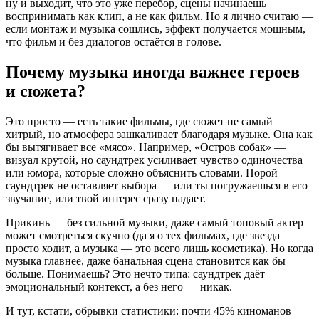
ну и выходит, что это уже перебор, сцены начинаешь
воспринимать как клип, а не как фильм. Но я лично считаю —
если монтаж и музыка сошлись, эффект получается мощным,
что фильм и без диалогов остаётся в голове.
Почему музыка иногда важнее героев
и сюжета?
Это просто — есть такие фильмы, где сюжет не самый
хитрый, но атмосфера зашкаливает благодаря музыке. Она как
бы вытягивает все «мясо». Например, «Остров собак» —
визуал крутой, но саундтрек усиливает чувство одиночества
или юмора, которые сложно объяснить словами. Порой
саундтрек не оставляет выбора — или ты погружаешься в его
звучание, или твой интерес сразу падает.
Прикинь — без сильной музыки, даже самый топовый актер
может смотреться скучно (да я о тех фильмах, где звезда
просто ходит, а музыка — это всего лишь косметика). Но когда
музыка главнее, даже банальная сцена становится как бы
больше. Понимаешь? Это нечто типа: саундтрек даёт
эмоциональный контекст, а без него — никак.
И тут, кстати, обрывки статистики: почти 45% киноманов