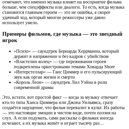
отмечают, что именно музыка влияет на восприятие фильма
больше, чем спецэффекты или диалоги. То есть, когда музыка
становится главным героем — это не ошибка, а скорее
удачный ход, который многие режиссеры уже давно
использует умело.
Примеры фильмов, где музыка — это звездный
игрок
«Психо» — саундтрек Бернарда Херрманна, который
держит в напряжении и без кадров с убийством
«Властелин колец» — где переживания героев
подкреплены оркестровыми темами Ховарда Shore
«Интерстеллар» — Ганс Циммер и его пульсирующий
звук как орган жизни и смерти
«Король Леон» — саундтрек Лил Уэйна в роли
современной драмы
Это, кстати, вот простой факт — когда за музыку отвечает
кто-то типа Ханса Циммера или Джона Уильямса, сразу
создаётся ощущение, что фильм перевалит в культ. Их работы
— это настоящие эмоции в чистом виде, почти поэзия на
слух. А если подумать, сами рассказы о фильмах иногда
исчезают, а их музыка живёт и играет тысячу раз…