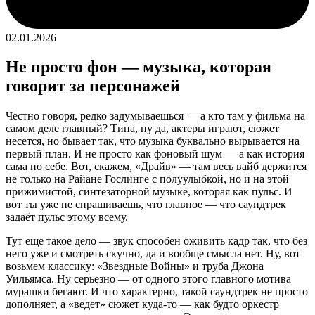
02.01.2026
Не просто фон — музыка, которая
говорит за персонажей
Честно говоря, редко задумываешься — а кто там у фильма на
самом деле главный? Типа, ну да, актеры играют, сюжет
несется, но бывает так, что музыка буквально вырывается на
первый план. И не просто как фоновый шум — а как история
сама по себе. Вот, скажем, «Драйв» — там весь вайб держится
не только на Райане Гослинге с полуулыбкой, но и на этой
прижимистой, синтезаторной музыке, которая как пульс. И
вот ты уже не спрашиваешь, что главное — что саундтрек
задаёт пульс этому всему.
Тут еще такое дело — звук способен оживить кадр так, что без
него уже и смотреть скучно, да и вообще смысла нет. Ну, вот
возьмем классику: «Звездные Войны» и труба Джона
Уильямса. Ну серьезно — от одного этого главного мотива
мурашки бегают. И что характерно, такой саундтрек не просто
дополняет, а «ведет» сюжет куда-то — как будто оркестр