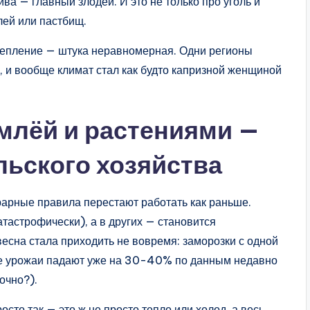
а — главный злодей. И это не только про уголь и
лей или пастбищ.
отепление — штука неравномерная. Одни регионы
, и вообще климат стал как будто капризной женщиной
емлёй и растениями —
льского хозяйства
грарные правила перестают работать как раньше.
атастрофически), а в других — становится
есна стала приходить не вовремя: заморозки с одной
рике урожаи падают уже на 30-40% по данным недавно
точно?).
сто так — это ж не просто тепло или холод, а весь