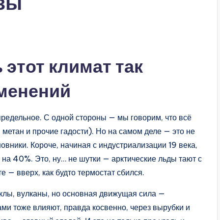
зы
 этот климат так
менений
апредельное. С одной стороны — мы говорим, что всё
 метан и прочие гадости). Но на самом деле — это не
овники. Короче, начиная с индустриализации 19 века,
на 40%. Это, ну… не шутки — арктические льды тают с
 — вверх, как будто термостат сбился.
клы, вулканы, но основная движущая сила —
ами тоже влияют, правда косвенно, через вырубки и