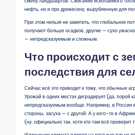
смену ландшафтов. Сжигание ископаемого топлив
нефть, но и про древесину, вырубленную для по
При этом нельзя не заметить, что глобальное п
получают больше осадков, другие — сухо ужасно
— непредсказуемым и сложным.
Что происходит с з
последствия для се
Сейчас всё это приводит к тому, что обычные а
Урожай в одних местах деградирует (да, порой к
непредсказуемым вообще. Например, в России в
стороны, засуха — с другой. А у кого-то в Аф
(ну, официально так, хотя кто там всё проверит 
Изменения климата влияют на рост культур не про