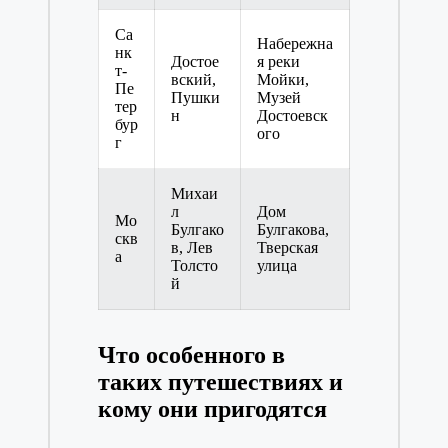
Са
Набережна
нк
Достое
я реки
т-
вский,
Мойки,
Пе
Пушки
Музей
тер
н
Достоевск
бур
ого
г
Михаи
л
Дом
Мо
Булгако
Булгакова,
скв
в, Лев
Тверская
а
Толсто
улица
й
Что особенного в
таких путешествиях и
кому они пригодятся