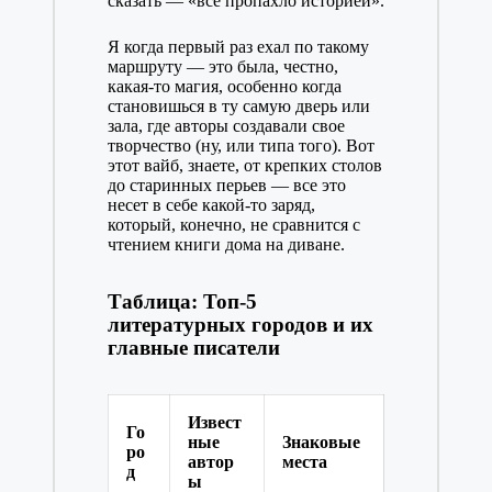
сказать — «всё пропахло историей».
Я когда первый раз ехал по такому
маршруту — это была, честно,
какая-то магия, особенно когда
становишься в ту самую дверь или
зала, где авторы создавали свое
творчество (ну, или типа того). Вот
этот вайб, знаете, от крепких столов
до старинных перьев — все это
несет в себе какой-то заряд,
который, конечно, не сравнится с
чтением книги дома на диване.
Таблица: Топ-5
литературных городов и их
главные писатели
Извест
Го
ные
Знаковые
ро
автор
места
д
ы