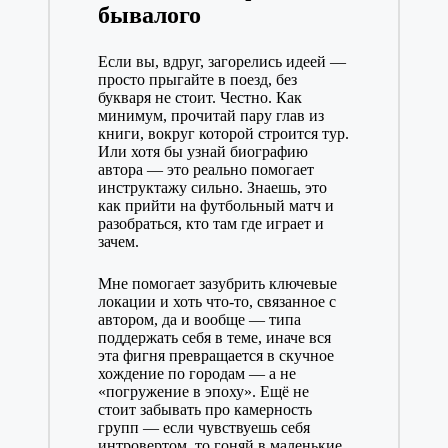
бывалого
Если вы, вдруг, загорелись идеей —
просто прыгайте в поезд, без
букваря не стоит. Честно. Как
минимум, прочитай пару глав из
книги, вокруг которой строится тур.
Или хотя бы узнай биографию
автора — это реально помогает
инструктажу сильно. Знаешь, это
как прийти на футбольный матч и
разобраться, кто там где играет и
зачем.
Мне помогает зазубрить ключевые
локации и хоть что-то, связанное с
автором, да и вообще — типа
поддержать себя в теме, иначе вся
эта фигня превращается в скучное
хождение по городам — а не
«погружение в эпоху». Ещё не
стоит забывать про камерность
групп — если чувствуешь себя
интровертом, то гоняй в маленькие