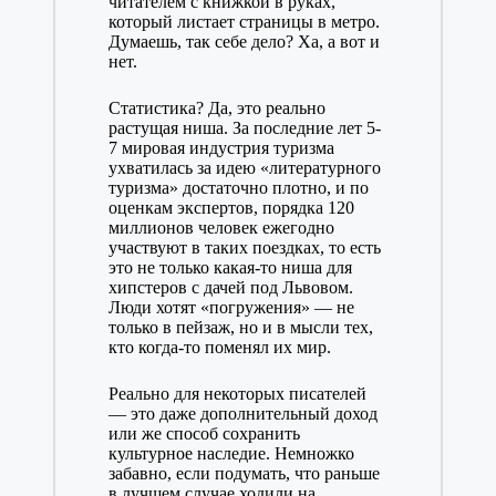
читателем с книжкой в руках,
который листает страницы в метро.
Думаешь, так себе дело? Ха, а вот и
нет.
Статистика? Да, это реально
растущая ниша. За последние лет 5-
7 мировая индустрия туризма
ухватилась за идею «литературного
туризма» достаточно плотно, и по
оценкам экспертов, порядка 120
миллионов человек ежегодно
участвуют в таких поездках, то есть
это не только какая-то ниша для
хипстеров с дачей под Львовом.
Люди хотят «погружения» — не
только в пейзаж, но и в мысли тех,
кто когда-то поменял их мир.
Реально для некоторых писателей
— это даже дополнительный доход
или же способ сохранить
культурное наследие. Немножко
забавно, если подумать, что раньше
в лучшем случае ходили на