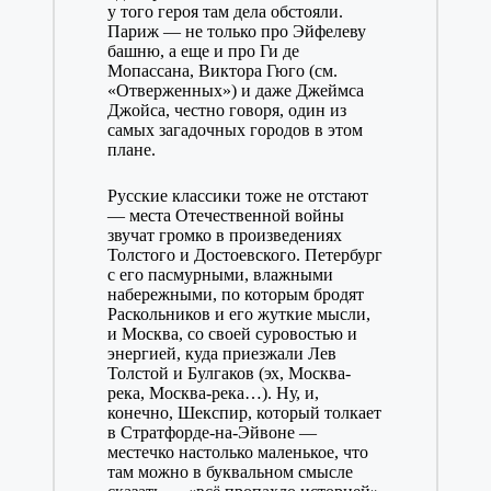
у того героя там дела обстояли.
Париж — не только про Эйфелеву
башню, а еще и про Ги де
Мопассана, Виктора Гюго (см.
«Отверженных») и даже Джеймса
Джойса, честно говоря, один из
самых загадочных городов в этом
плане.
Русские классики тоже не отстают
— места Отечественной войны
звучат громко в произведениях
Толстого и Достоевского. Петербург
с его пасмурными, влажными
набережными, по которым бродят
Раскольников и его жуткие мысли,
и Москва, со своей суровостью и
энергией, куда приезжали Лев
Толстой и Булгаков (эх, Москва-
река, Москва-река…). Ну, и,
конечно, Шекспир, который толкает
в Стратфорде-на-Эйвоне —
местечко настолько маленькое, что
там можно в буквальном смысле