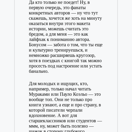
Да кто только не поедет! Ну, в
первую очередь, это фанаты
конкретных авторов — ну что тут
скажешь, хочется же хоть на минуту
оказаться внутри этого макета
истории, можешь считать это
бредом, а для меня — это как
лайфхак к пониманию автора.
Бонусом — забота о том, что ты еще
и культурно тренируешься, и
немножко расширяешь кругозор,
хотя в поездках с книгой так можно
просесть под настроение или устать
банально.
Для молодых и ищущих, кто,
например, только начал читать
Мураками или Пауло Коэльо — это
вообще топ. Они не только про
книги узнают, а еще и про страну, в
которой писатели черпали
вдохновение. А вот для
старшеклассников или студентов —
ммм, ну, может быть полезно —
шажок в сторону глубокого