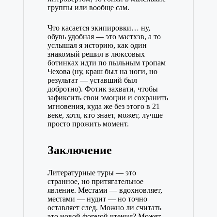
группы или вообще сам.
Что касается экипировки… ну,
обувь удобная — это мастхэв, а то
услышал я историю, как один
знакомый решил в люксовых
ботинках идти по пыльным тропам
Чехова (ну, краш был на ноги, но
результат — уставший был
добротно). Фотик захвати, чтобы
зафиксить свои эмоции и сохранить
мгновения, куда же без этого в 21
веке, хотя, кто знает, может, лучше
просто прожить момент.
Заключение
Литературные туры — это
странное, но притягательное
явление. Местами — вдохновляет,
местами — нудит — но точно
оставляет след. Можно ли считать
это новой формой чтения? Может