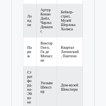
Артур
Бейкер-
Конан
Ло
стрит,
Дойл,
нд
Музей
Чарльз
он
Шерлока
Диккен
Холмса
с
Виктор
Па
Гюго,
Квартал
ри
Ги де
Латинский
ж
Мопасс
, Пантеон
ан
Ст
рат
фо
Уильям
рд-
Дом-музей
Шексп
на-
Шекспира
ир
Эй
во
не