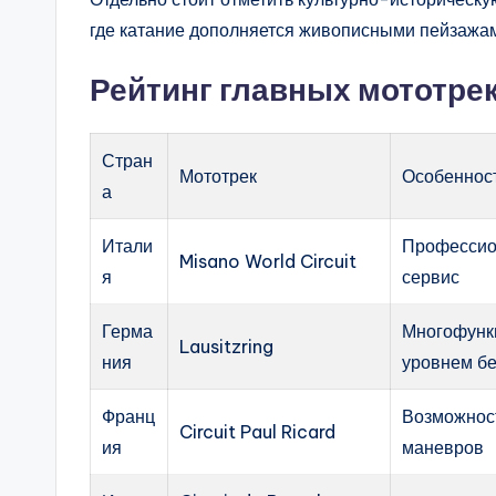
где катание дополняется живописными пейзажам
Рейтинг главных мототре
Стран
Мототрек
Особеннос
а
Итали
Профессио
Misano World Circuit
я
сервис
Герма
Многофунк
Lausitzring
ния
уровнем б
Франц
Возможност
Circuit Paul Ricard
ия
маневров