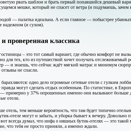
 советую рвать шаблон и брать первый попавшийся дешевый вар
ясущемся мешке, который не спасет от ветра (и подумаешь, зачем
одой — палатка идеальна. А если главное — побыстрее убаюкат
ее надежном (и сухом).
и проверенная классика
о гостиницы – это тот самый вариант, где обычно комфорт не выз
о для тех, кто из путешествий хочет получать отслеживаемый рез
мер — и знаешь, что сейчас ждёт мягкий матрас и минимум сюрп
е отзывы не спасли.
ы барахляются: одно дело огромные сетевые отели с гулким лобб
е правда могут сделать отдых особенным. По статистике, в Евр
в — примерно у 37% опрошенных именно они вызывают больше 
ые отели.
е отель, тем меньше вероятность, что там будет типично отельн
бутик-отеле могут и забыть, и уборка бывает к вечеру. Довольно 
от всегда думал, что инфа о няшных бутик-отелях — это такой 
ие, что тебя не просто приняли, а именно ждали.