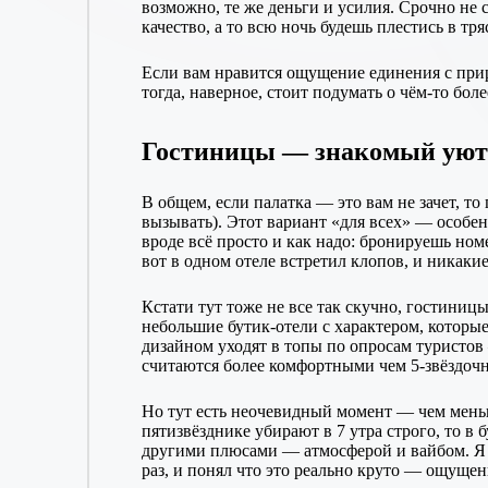
возможно, те же деньги и усилия. Срочно не
качество, а то всю ночь будешь плестись в тр
Если вам нравится ощущение единения с прир
тогда, наверное, стоит подумать о чём-то бол
Гостиницы — знакомый уют 
В общем, если палатка — это вам не зачет, т
вызывать). Этот вариант «для всех» — особенн
вроде всё просто и как надо: бронируешь но
вот в одном отеле встретил клопов, и никаки
Кстати тут тоже не все так скучно, гостиниц
небольшие бутик-отели с характером, которы
дизайном уходят в топы по опросам туристо
считаются более комфортными чем 5-звёздочн
Но тут есть неочевидный момент — чем меньш
пятизвёзднике убирают в 7 утра строго, то в 
другими плюсами — атмосферой и вайбом. Я в
раз, и понял что это реально круто — ощущен