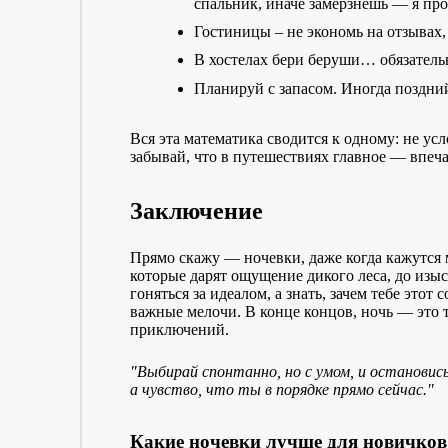
спальник, иначе замерзнешь — я про
Гостиницы – не экономь на отзывах,
В хостелах бери беруши… обязатель
Планируй с запасом. Иногда поздни
Вся эта математика сводится к одному: не у
забывай, что в путешествиях главное — впеча
Заключение
Прямо скажу — ночевки, даже когда кажутся 
которые дарят ощущение дикого леса, до из
гоняться за идеалом, а знать, зачем тебе это
важные мелочи. В конце концов, ночь — это 
приключений.
Выбирай спонтанно, но с умом, и остановис
а чувство, что ты в порядке прямо сейчас.
Какие ночевки лучше для новичков