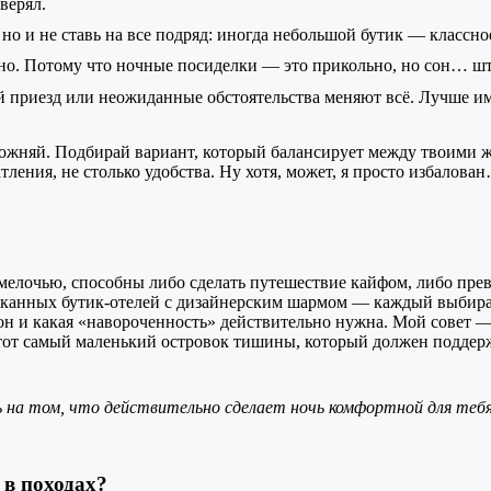
верял.
 но и не ставь на все подряд: иногда небольшой бутик — классно
но. Потому что ночные посиделки — это прикольно, но сон… шт
й приезд или неожиданные обстоятельства меняют всё. Лучше им
сложняй. Подбирай вариант, который балансирует между твоими
тления, не столько удобства. Ну хотя, может, я просто избалова
мелочью, способны либо сделать путешествие кайфом, либо прев
ысканных бутик-отелей с дизайнерским шармом — каждый выбира
т сон и какая «навороченность» действительно нужна. Мой совет 
тот самый маленький островок тишины, который должен поддерж
ь на том, что действительно сделает ночь комфортной для тебя
 в походах?