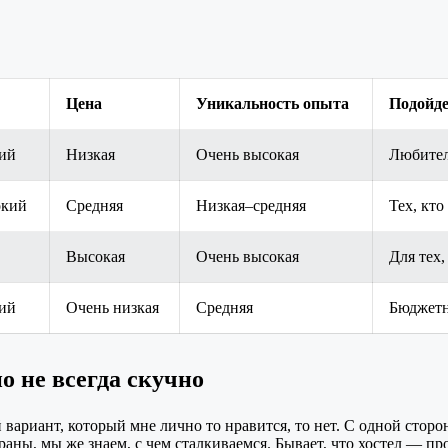
Цена
Уникальность опыта
Подойде
ий
Низкая
Очень высокая
Любител
окий
Средняя
Низкая–средняя
Тех, кто
Высокая
Очень высокая
Для тех,
ий
Очень низкая
Средняя
Бюджетн
о не всегда скучно
вариант, который мне лично то нравится, то нет. С одной стор
траны, мы же знаем, с чем сталкиваемся. Бывает, что хостел — 