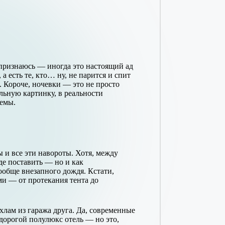
я признаюсь — иногда это настоящий ад
а есть те, кто… ну, не парится и спит
. Короче, ночевки — это не просто
альную картинку, в реальности
уемы.
 и все эти навороты. Хотя, между
где поставить — но и как
ообще внезапного дождя. Кстати,
ми — от протекания тента до
хлам из гаража друга. Да, современные
едорогой полулюкс отель — но это,