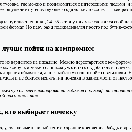
щая тусовка, где можно и познакомиться с интересными людьми, 
е ощущение путешествующего одиночки, то хостел — как раз тв
дые путешественники, 24–35 лет, и у них уже сложился свой не
свой формат. Но пару раз я подкрадывался просто под бутик-хост
а лучше пойти на компромисс
 из вариантов не идеально. Можно перестараться с комфортом —
мых вокруг), а можно слишком уж отстать с удобствами и лечь спа
очки зрения обывателя, а не какой-то «экспертной» советаловки. 
 нужды и не бояться менять тип ночевки в зависимости от настр
через чур сильны в планировании, забывая про кайф от спонтан
ждаться моментом.
, кто выбирает ночевку‍
оду, лучше иметь новый тент и хорошие крепления. Забудь стар