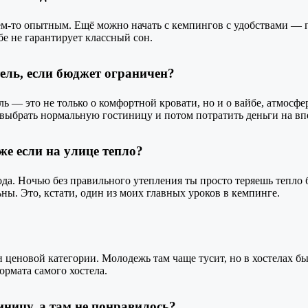
кем-то опытным. Ещё можно начать с кемпингов с удобствами — 
ебе не гарантирует классный сон.
тель, если бюджет ограничен?
ль — это не только о комфортной кровати, но и о вайбе, атмосфе
выбрать нормальную гостиницу и потом потратить деньги на вп
же если на улице тепло?
а. Ночью без правильного утепления ты просто теряешь тепло б
ы. Это, кстати, один из моих главных уроков в кемпинге.
и ценовой категории. Молодежь там чаще тусит, но в хостелах б
ормата самого хостела.
иницу, а там не понравилось?