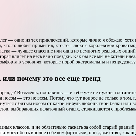
ночлег — одно из тех приключений, которые лично я обожаю, хот
 кто-то любит примитив, кто-то – люкс с королевской кроватью, 
палатка — лучшее спасение или одна из немногих реальных опций
оторая влияет на весь вайб поездки. Как бы все мы не хотели иде
комфорта в условиях, которые порой экстремальны и непредсказ
 или почему это все еще тренд
 правда? Возьмёшь, поставишь — и тебе уже не нужны гостиницы
д носом — это не всем. Потому что тут вопрос не только в том, 
оснуться с битым носом от какой-нибудь любопытной белки или в
истов, выбирающих палаточный отдых, сталкиваются с проблема
ных классов, и не обязательно таскать за собой старый рваный 
ги могут быть вполне себе комфортными, они даже стоят, как н