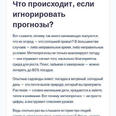
Что происходит, если
игнорировать
прогнозы?
Вот скажите, почему так много начинающих жалуются,
что их огород — это сплошной провал? В большинстве
случаев — либо неправильное время, либо неправильные
условия. Метеопрогнозы не только анализируют погоду
— они отражают сигнал того, насколько благоприятна
среда для роста. Плюс, забывая о заморозках — можно
потерять до 80% посадок.
Опытные садоводы знают: посадка в ветреный, холодный
день — это почти вызов природе, который вы проиграете.
Растения — словно маленькие дети, нуждаются в заботе,
тепле и внимании. Вот почему метеопрогноз — не просто
цифры, а инструмент спасения урожая.
Ведь сколько раз вы слышали истории про людей,
которые «посадили рано, и всё сгнило»? Это из-за того,