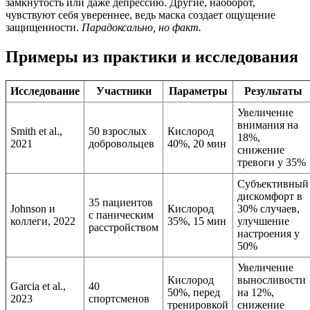
замкнутость или даже депрессию. Другие, наоборот,
чувствуют себя увереннее, ведь маска создает ощущение
защищенности.
Парадоксально, но факт.
Примеры из практики и исследования
Исследование
Участники
Параметры
Результаты
Увеличение
внимания на
Smith et al.,
50 взрослых
Кислород
18%,
2021
добровольцев
40%, 20 мин
снижение
тревоги у 35%
Субъективный
дискомфорт в
35 пациентов
Johnson и
Кислород
30% случаев,
с паническим
коллеги, 2022
35%, 15 мин
улучшение
расстройством
настроения у
50%
Увеличение
Кислород
выносливости
Garcia et al.,
40
50%, перед
на 12%,
2023
спортсменов
тренировкой
снижение