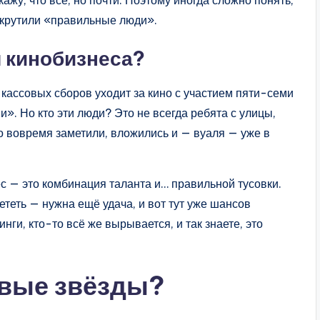
ажу, что все, но почти. Поэтому иногда сложно понять,
аскрутили «правильные люди».
 кинобизнеса?
 кассовых сборов уходит за кино с участием пяти-семи
». Но кто эти люди? Это не всегда ребята с улицы,
ого вовремя заметили, вложились и — вуаля — уже в
ес — это комбинация таланта и… правильной тусовки.
ететь — нужна ещё удача, и вот тут уже шансов
инги, кто-то всё же вырывается, и так знаете, это
овые звёзды?