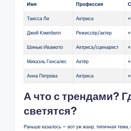
Имя
Профессия
С
Таисса Ли
Актриса
«
Джей Кэмпбелл
Режиссёр/актер
«
Шинью Ивамото
Актриса/сценарист
«
Микаэль Гонсалес
Актёр
«
Анна Петрова
Актриса
«
А что с трендами? Г
светятся?
Раньше казалось — вот уж жанр, типичная тема, 