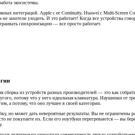
работа экосистемы.
х интеграций. Apple с ее Continuity, Huawei с Multi-Screen Col
 не захотели уходить. И это работает! Когда все устройства гов
страивать синхронизацию — все просто работает.
огии
ая сборка из устройств разных производителей — это как собра
ругого, потому что у него идеальная клавиатура. Наушники от т
им, а потому, что оно лучшее в своей категории.
йку, но может дать невероятные результаты. Вы не ограничены 
 не покупаете их. Если его ноутбуки перегреваются — вы берет
у.
висов значительно упростили совместимость между устройствами