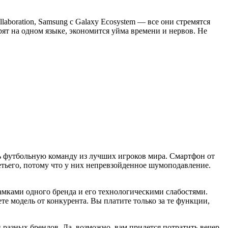
laboration, Samsung с Galaxy Ecosystem — все они стремятся
орят на одном языке, экономится уйма времени и нервов. Не
ть футбольную команду из лучших игроков мира. Смартфон от
ретьего, потому что у них непревзойденное шумоподавление.
рамками одного бренда и его технологическими слабостями.
е модель от конкурента. Вы платите только за те функции,
 разных брендов. Да, возможно, вам придется потратить вечер