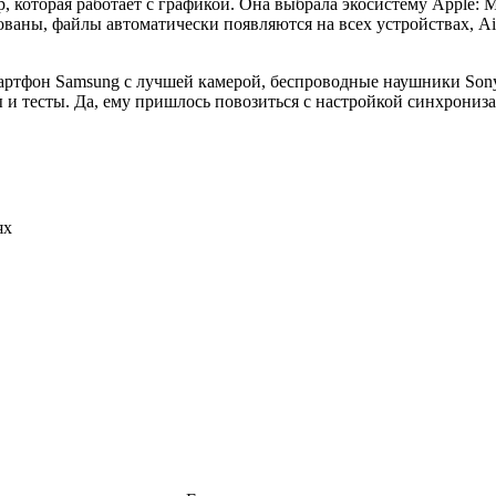
которая работает с графикой. Она выбрала экосистему Apple: Mac
ваны, файлы автоматически появляются на всех устройствах, Ai
мартфон Samsung с лучшей камерой, беспроводные наушники So
ы и тесты. Да, ему пришлось повозиться с настройкой синхрони
ях