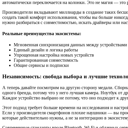
автоматически переключается на колонки. Это не магия — это 
Производители вкладывают миллиарды в создание таких бесшовны
создать такой комфорт использования, чтобы вы больше никогда
нужно разбираться с совместимостью, искать драйверы или на
Реальные преимущества экосистемы:
Мгновенная синхронизация данных между устройствами
Единый дизайн и логика работы
Упрощенная настройка новых устройств
Гарантированная совместимость
Общие сервисы и подписки
Независимость: свобода выбора и лучшие технол
А теперь давайте посмотрим на другую сторону медали. Сборн
одного бренда, потому что у него лучшая камера. Ноутбук от д
Каждое устройство выбрано не потому, что оно подходит к друг
Этот подход требует больше времени на исследования и настро
Если у производителя смартфонов плохие наушники — вы просто
которые действительно нужны, а не за интеграцию в экосистем
Современные стандарты вроде Bluetooth, Wi-Fi и облачных сер