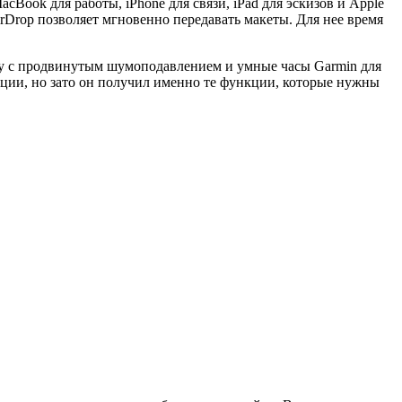
Book для работы, iPhone для связи, iPad для эскизов и Apple
rDrop позволяет мгновенно передавать макеты. Для нее время
ny с продвинутым шумоподавлением и умные часы Garmin для
зации, но зато он получил именно те функции, которые нужны