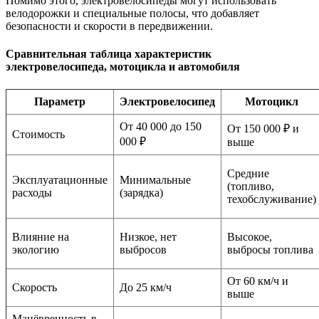
Помимо этого, электровелосипеды могут использовать
велодорожки и специальные полосы, что добавляет
безопасности и скорости в передвижении.
Сравнительная таблица характеристик
электровелосипеда, мотоцикла и автомобиля
Параметр
Электровелосипед
Мотоцикл
От 40 000 до 150
От 150 000 ₽ и
Стоимость
000 ₽
выше
Средние
Эксплуатационные
Минимальные
(топливо,
расходы
(зарядка)
техобслуживание)
Влияние на
Низкое, нет
Высокое,
экологию
выбросов
выбросы топлива
От 60 км/ч и
Скорость
До 25 км/ч
выше
Манёвренность в