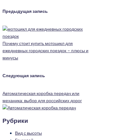
Предыдущая запись
Почему стоит купить мотоцикл для
ежедневных городских поездок – плюсы и
минусы
Следующая запись
Автоматическая коробка передач или
механика: выбор для российских дорог
Рубрики
Вид с высоты