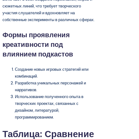
сюжетных линий, что требует творческого
участия слушателей и вдохновляет на
собственные эксперименты в различных сферах.
Формы проявления
креативности под
влиянием подкастов
Создание новых игровых стратегий или
комбинаций.
Разработка уникальных персонажей и
нарративов.
Использование полученного опыта в
творческих проектах, связанных с
дизайном, литературой,
программированием.
Таблица: Сравнение