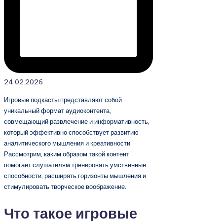
24.02.2026
Игровые подкасты представляют собой
уникальный формат аудиоконтента,
совмещающий развлечение и информативность,
который эффективно способствует развитию
аналитического мышления и креативности.
Рассмотрим, каким образом такой контент
помогает слушателям тренировать умственные
способности, расширять горизонты мышления и
стимулировать творческое воображение.
Что такое игровые