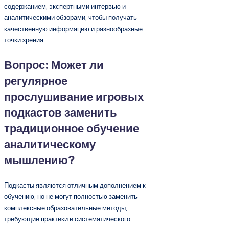
содержанием, экспертными интервью и
аналитическими обзорами, чтобы получать
качественную информацию и разнообразные
точки зрения.
Вопрос: Может ли
регулярное
прослушивание игровых
подкастов заменить
традиционное обучение
аналитическому
мышлению?
Подкасты являются отличным дополнением к
обучению, но не могут полностью заменить
комплексные образовательные методы,
требующие практики и систематического