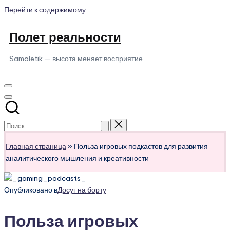
Перейти к содержимому
Полет реальности
Samoletik — высота меняет восприятие
Главная страница
»
Польза игровых подкастов для развития
аналитического мышления и креативности
Опубликовано в
Досуг на борту
Польза игровых