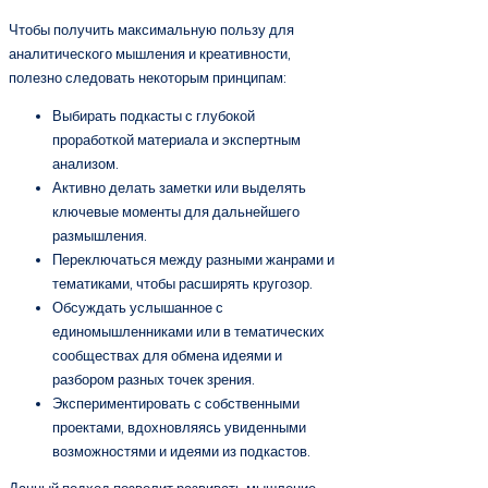
Чтобы получить максимальную пользу для
аналитического мышления и креативности,
полезно следовать некоторым принципам:
Выбирать подкасты с глубокой
проработкой материала и экспертным
анализом.
Активно делать заметки или выделять
ключевые моменты для дальнейшего
размышления.
Переключаться между разными жанрами и
тематиками, чтобы расширять кругозор.
Обсуждать услышанное с
единомышленниками или в тематических
сообществах для обмена идеями и
разбором разных точек зрения.
Экспериментировать с собственными
проектами, вдохновляясь увиденными
возможностями и идеями из подкастов.