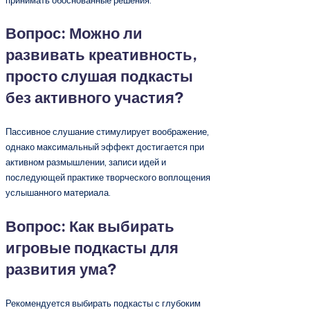
Вопрос: Можно ли
развивать креативность,
просто слушая подкасты
без активного участия?
Пассивное слушание стимулирует воображение,
однако максимальный эффект достигается при
активном размышлении, записи идей и
последующей практике творческого воплощения
услышанного материала.
Вопрос: Как выбирать
игровые подкасты для
развития ума?
Рекомендуется выбирать подкасты с глубоким