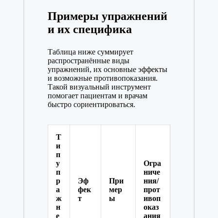
Примеры упражнений
и их специфика
Таблица ниже суммирует
распространённые виды
упражнений, их основные эффекты
и возможные противопоказания.
Такой визуальный инструмент
помогает пациентам и врачам
быстро сориентироваться.
Т
и
п
у
Огра
п
ниче
р
Эф
При
ния/
а
фек
мер
прот
ж
т
ы
ивоп
н
оказ
е
ания