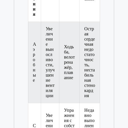
н
и
я
Уве
Остр
лич
ая
ени
серде
А
е
чная
Ходь
э
вын
недо
ба,
р
осл
стато
велот
о
иво
чнос
рена
б
сти,
ть,
жёр,
н
улуч
неста
плав
ы
шен
биль
ание
е
ие
ная
вент
стено
иля
кард
ции
ия
Упра
Неда
Уве
жнен
вно
лич
ия с
выпо
С
ени
собст
лнен