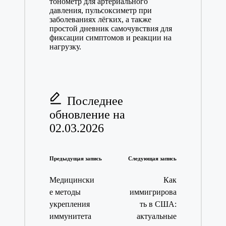
тонометр для артериального
давления, пульсоксиметр при
заболеваниях лёгких, а также
простой дневник самочувствия для
фиксации симптомов и реакции на
нагрузку.
Последнее
обновление на
02.03.2026
Навигация
Предыдущая запись
Следующая запись
записи
Медицински
Как
е методы
иммигрирова
укрепления
ть в США:
иммунитета
актуальные