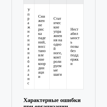
У
п
Сни
р
Стат
жен
а
ичес
ие
ж
кие
рис
Нест
н
упра
ка
абил
е
жнен
паде
ьност
н
ия на
ний,
ь
и
одно
восс
позы
я
й
тано
без
н
ноге,
вле
подд
а
конт
ние
ержк
б
роли
коор
и
а
руем
дин
л
ые
аци
а
шаги
и
н
с
Характерные ошибки
при организации