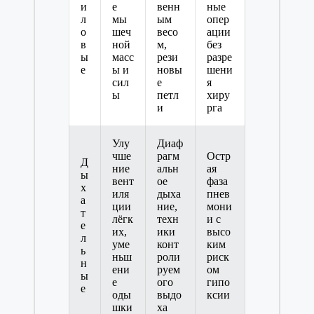
и
е
венн
ные
л
мы
ым
опер
о
шеч
весо
ации
в
ной
м,
без
ы
масс
рези
разре
е
ы и
новы
шени
сил
е
я
ы
петл
хиру
и
рга
Улу
Диаф
чше
рагм
Остр
Д
ние
альн
ая
ы
вент
ое
фаза
х
иля
дыха
пнев
а
ции
ние,
мони
т
лёгк
техн
и с
е
их,
ики
высо
л
уме
конт
ким
ь
ньш
роли
риск
н
ени
руем
ом
ы
е
ого
гипо
е
оды
выдо
ксии
шки
ха