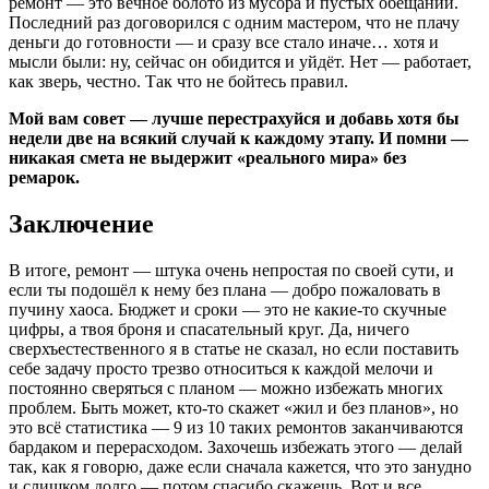
ремонт — это вечное болото из мусора и пустых обещаний.
Последний раз договорился с одним мастером, что не плачу
деньги до готовности — и сразу все стало иначе… хотя и
мысли были: ну, сейчас он обидится и уйдёт. Нет — работает,
как зверь, честно. Так что не бойтесь правил.
Мой вам совет — лучше перестрахуйся и добавь хотя бы
недели две на всякий случай к каждому этапу. И помни —
никакая смета не выдержит «реального мира» без
ремарок.
Заключение
В итоге, ремонт — штука очень непростая по своей сути, и
если ты подошёл к нему без плана — добро пожаловать в
пучину хаоса. Бюджет и сроки — это не какие-то скучные
цифры, а твоя броня и спасательный круг. Да, ничего
сверхъестественного я в статье не сказал, но если поставить
себе задачу просто трезво относиться к каждой мелочи и
постоянно сверяться с планом — можно избежать многих
проблем. Быть может, кто-то скажет «жил и без планов», но
это всё статистика — 9 из 10 таких ремонтов заканчиваются
бардаком и перерасходом. Захочешь избежать этого — делай
так, как я говорю, даже если сначала кажется, что это занудно
и слишком долго — потом спасибо скажешь. Вот и все.