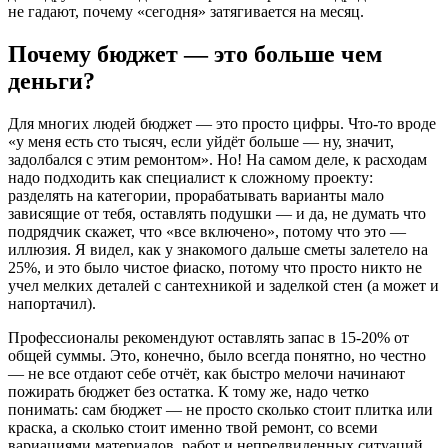
не гадают, почему «сегодня» затягивается на месяц.
Почему бюджет — это больше чем
деньги?
Для многих людей бюджет — это просто цифры. Что-то вроде
«у меня есть сто тысяч, если уйдёт больше — ну, значит,
задолбался с этим ремонтом». Но! На самом деле, к расходам
надо подходить как специалист к сложному проекту:
разделять на категории, прорабатывать варианты мало
зависящие от тебя, оставлять подушки — и да, не думать что
подрядчик скажет, что «все включено», потому что это —
иллюзия. Я видел, как у знакомого дальше сметы залетело на
25%, и это было чистое фиаско, потому что просто никто не
учел мелких деталей с сантехникой и заделкой стен (а может и
напортачил).
Профессионалы рекомендуют оставлять запас в 15-20% от
общей суммы. Это, конечно, было всегда понятно, но честно
— не все отдают себе отчёт, как быстро мелочи начинают
пожирать бюджет без остатка. К тому же, надо четко
понимать: сам бюджет — не просто сколько стоит плитка или
краска, а сколько стоит именно твой ремонт, со всеми
вариациями материалов, работ и непредвиденных ситуаций.