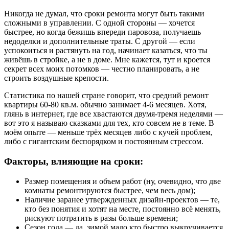
Никогда не думал, что сроки ремонта могут быть такими
сложными в управлении. С одной стороны — хочется
быстрее, но когда бежишь впереди паровоза, получаешь
недоделки и дополнительные траты. С другой — если
успокоиться и растянуть на год, начинает казаться, что ты
живёшь в стройке, а не в доме. Мне кажется, тут и кроется
секрет всех моих потомков — честно планировать, а не
строить воздушные крепости.
Статистика по нашей стране говорит, что средний ремонт
квартиры 60-80 кв.м. обычно занимает 4-6 месяцев. Хотя,
глянь в интернет, где все хвастаются двумя-тремя неделями —
вот это я называю сказками для тех, кто совсем не в теме. В
моём опыте — меньше трёх месяцев либо с кучей проблем,
либо с гигантским беспорядком и постоянным стрессом.
Факторы, влияющие на сроки:
Размер помещения и объем работ (ну, очевидно, что две
комнаты ремонтируются быстрее, чем весь дом);
Наличие заранее утвержденных дизайн-проектов — те,
кто без понятия и хотят на месте, постоянно всё менять,
рискуют потратить в разы больше времени;
Сезон года — да, зимой мало кто быстро выкручивается