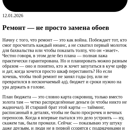
12.01.2026
Ремонт — не просто замена обоев
Начну с того, что ремонт — это как война. Побеждает тот, кто
смог просчитать каждый нюанс, а не схватил первый молоток
для бахвальства или чтобы показать толпу, что он «знает».
Честно говоря, в этом деле без плана — полная лажа
практически гарантирована. Но и планировать можно разным
образом — оно и понятно, кто ж хочет запутаться в куче цифр
и дат, когда хочется просто шкаф переставить? Но если
хочешь, чтобы твой ремонт не занял годы (ну, или не
превратился в нескончаемый ад), бюджет и сроки нужно на
ура держать в голове.
План бюджета — это словно карта сокровищ, только вместо
золота там — четко распределённые деньги (и чтобы никто не
жадничал). И старший брат этой карты — тайминг,
расписанный в деталях, чтобы не было просрочек и вечных
переносов. Когда я впервые пытался это дело устроить — ну,
скажем так, были промахи. Сейчас — показываю эту штуку
даже друзьям, и люди не в первой ссорятся с подрядчиками и