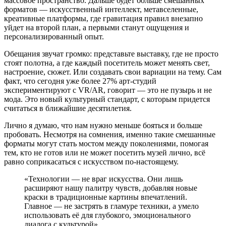
массовое пространство. Дальше будет больше смешанных
форматов — искусственный интеллект, метавселенные,
креативные платформы, где гравитация правил внезапно
уйдет на второй план, а первыми станут ощущения и
персонализированный опыт.
Обещания звучат громко: представьте выставку, где не просто
стоят полотна, а где каждый посетитель может менять свет,
настроение, сюжет. Или создавать свои вариации на тему. Сам
факт, что сегодня уже более 27% арт-студий
экспериментируют с VR/AR, говорит — это не пузырь и не
мода. Это новый культурный стандарт, с которым придется
считаться в ближайшие десятилетия.
Лично я думаю, что нам нужно меньше бояться и больше
пробовать. Несмотря на сомнения, именно такие смешанные
форматы могут стать мостом между поколениями, помогая
тем, кто не готов или не может посетить музей лично, всё
равно соприкасаться с искусством по-настоящему.
«Технологии — не враг искусства. Они лишь
расширяют нашу палитру чувств, добавляя новые
краски в традиционные картины впечатлений.
Главное — не застрять в гламуре техники, а умело
использовать её для глубокого, эмоционального
диалога с культурой».