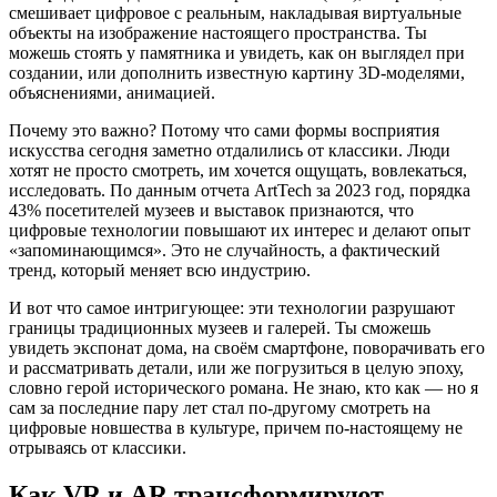
смешивает цифровое с реальным, накладывая виртуальные
объекты на изображение настоящего пространства. Ты
можешь стоять у памятника и увидеть, как он выглядел при
создании, или дополнить известную картину 3D-моделями,
объяснениями, анимацией.
Почему это важно? Потому что сами формы восприятия
искусства сегодня заметно отдалились от классики. Люди
хотят не просто смотреть, им хочется ощущать, вовлекаться,
исследовать. По данным отчета ArtTech за 2023 год, порядка
43% посетителей музеев и выставок признаются, что
цифровые технологии повышают их интерес и делают опыт
«запоминающимся». Это не случайность, а фактический
тренд, который меняет всю индустрию.
И вот что самое интригующее: эти технологии разрушают
границы традиционных музеев и галерей. Ты сможешь
увидеть экспонат дома, на своём смартфоне, поворачивать его
и рассматривать детали, или же погрузиться в целую эпоху,
словно герой исторического романа. Не знаю, кто как — но я
сам за последние пару лет стал по-другому смотреть на
цифровые новшества в культуре, причем по-настоящему не
отрываясь от классики.
Как VR и AR трансформируют