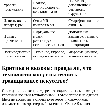
Частичное,
Полное,
Уровень
дополнение к
изолирующее от
погружения
реальному
реального мира
окружению
Использование
Очки VR,
Смартфон, планшет,
аппаратуры
контроллеры
очки AR
Виртуальные
Дополнение
Пример
музеи,
выставок, гайды с
применения
реконструкция
наложением
исторических сцен
информации
Взаимодействие
Активное, игровое,
Информационное,
пользователя
исследовательское
вспомогательное
Критика и вызовы: правда ли, что
технологии могут вытеснить
традиционное искусство?
Я всегда осторожен, когда речь заходит о полном замещении
классики новыми технологиями. В этом плане я не одинок.
Многие эксперты, включая кураторов и художников,
опасаются, что чрезмерный акцент на VR и AR может