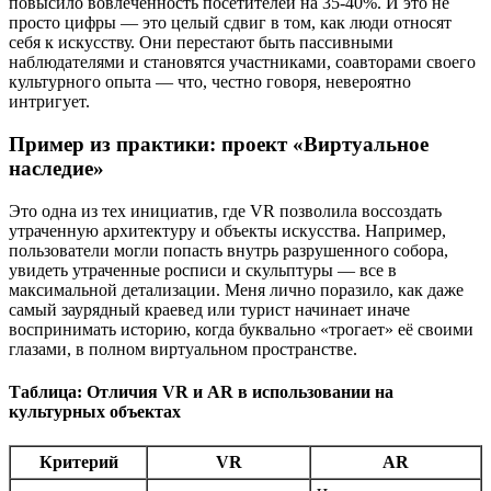
повысило вовлеченность посетителей на 35-40%. И это не
просто цифры — это целый сдвиг в том, как люди относят
себя к искусству. Они перестают быть пассивными
наблюдателями и становятся участниками, соавторами своего
культурного опыта — что, честно говоря, невероятно
интригует.
Пример из практики: проект «Виртуальное
наследие»
Это одна из тех инициатив, где VR позволила воссоздать
утраченную архитектуру и объекты искусства. Например,
пользователи могли попасть внутрь разрушенного собора,
увидеть утраченные росписи и скульптуры — все в
максимальной детализации. Меня лично поразило, как даже
самый заурядный краевед или турист начинает иначе
воспринимать историю, когда буквально «трогает» её своими
глазами, в полном виртуальном пространстве.
Таблица: Отличия VR и AR в использовании на
культурных объектах
Критерий
VR
AR