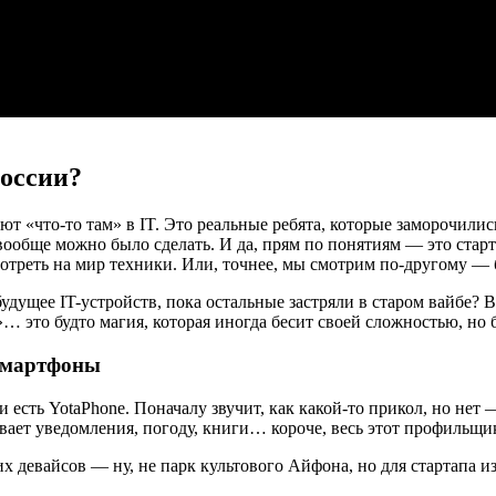
России?
ют «что-то там» в IT. Это реальные ребята, которые заморочилис
 вообще можно было сделать. И да, прям по понятиям — это стар
отреть на мир техники. Или, точнее, мы смотрим по-другому — 
будущее IT-устройств, пока остальные застряли в старом вайбе? 
 это будто магия, которая иногда бесит своей сложностью, но б
 смартфоны
 есть YotaPhone. Поначалу звучит, как какой-то прикол, но нет 
ывает уведомления, погоду, книги… короче, весь этот профильщ
их девайсов — ну, не парк культового Айфона, но для стартапа и