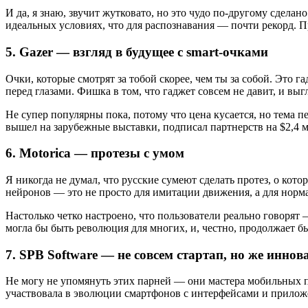
И да, я знаю, звучит жутковато, но это чудо по-другому сдела
идеальных условиях, что для распознавания — почти рекорд. Пр
5. Gazer — взгляд в будущее с smart-очками
Очки, которые смотрят за тобой скорее, чем ты за собой. Это
перед глазами. Фишка в том, что гаджет совсем не давит, и вы
Не супер популярны пока, потому что цена кусается, но тема пер
вышел на зарубежные выставки, подписал партнерств на $2,4 мл
6. Motorica — протезы с умом
Я никогда не думал, что русские сумеют сделать протез, о ко
нейронов — это не просто для имитации движения, а для норм
Настолько четко настроено, что пользователи реально говорят 
могла бы быть революция для многих, и, честно, продолжает бы
7. SPB Software — не совсем стартап, но же иннов
Не могу не упомянуть этих парней — они мастера мобильных п
участвовала в эволюции смартфонов с интерфейсами и прило