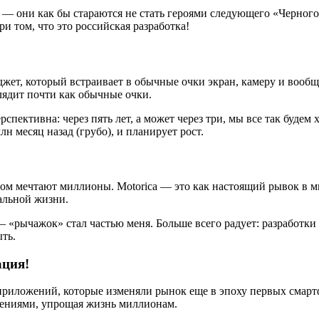
но — они как бы стараются не стать героями следующего «Черного
и том, что это российская разработка!
 гаджет, который встраивает в обычные очки экран, камеру и во
глядит почти как обычные очки.
спективна: через пять лет, а может через три, мы все так будем 
н месяц назад (грубо), и планирует рост.
тором мечтают миллионы. Motorica — это как настоящий рывок в 
альной жизни.
— «рычажок» стал частью меня. Больше всего радует: разработки
ть.
ация!
риложений, которые изменяли рынок еще в эпоху первых смартфо
жениями, упрощая жизнь миллионам.