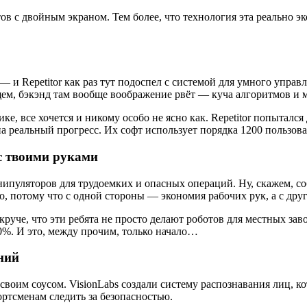
тов с двойным экраном. Тем более, что технология эта реально э
— и Repetitor как раз тут подоспел с системой для умного упра
ем, бэкэнд там вообще воображение рвёт — куча алгоритмов и 
е, все хочется и никому особо не ясно как. Repetitor попытался
а реальный прогресс. Их софт использует порядка 1200 пользоват
 с твоими руками
нипуляторов для трудоемких и опасных операций. Ну, скажем, со
но, потому что с одной стороны — экономия рабочих рук, а с др
 круче, что эти ребята не просто делают роботов для местных за
40%. И это, между прочим, только начало…
ний
 своим соусом. VisionLabs создали систему распознавания лиц, ко
ортсменам следить за безопасностью.