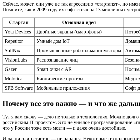
Сейчас, может, они уже не так агрессивно «стартапят», но им
Помните, как в 2009 году их софт стоял на 13 миллионах устро
Стартап
Основная идея
Yota Devices
Двойные экраны (смартфоны)
Потреб
Repetitor
Умный дом IoT
Домашн
SoftNix
Промышленные роботы-манипуляторы
Автома
VisionLabs
Распознавание лиц
Безопа
Gazer
Smart-очки с AR
Носима
Motorica
Бионические протезы
Медте
SPB Software
Мобильные приложения
Софт д
Почему все это важно — и что же даль
Тут я вам скажу — дело не только в технологиях. Можно долго р
российским IT-проектом. Это не унылое программирование «где
что у России тоже есть мозги — и даже очень достойные.
И да, ни один стартап — не панацея. Некоторые технологии пил