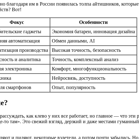
енно благодаря им в России появилась толпа айтишников, которы
йств? Вот!
Фокус
Особенности
ительские гаджеты
Экономия батареи, инновация дизайна
яя автоматизация
Обмен данными, AI
тизация производства
Высокая точность, безопасность
сность и аналитика
Точность, комплексный анализ
я электроника
Комфорт, многофункциональность
хника
Нейросвязь, доступность
ля смартфонов
Опыт, популярность
ше?
ассуждать, как клево у них все работает, но главное — что эти 
-то там». Это свежий взгляд, дерзкий и даже местами гуманный
яют и пиляют, некоторые взлетели, а потом почти забылись. Но 