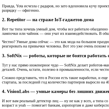
Правда, Yota исчезла с радаров, но зато вдохновила кучу проек
разрядку — офигенно.
2. Repetitor — на страже IoT-гаджетов дома
Вот ты типа хочешь умный дом, чтобы все работало обалденно 
лампочки или чайник — они учат их взаимодействовать. В общ
Честно? Умные дома сейчас — это как мода на большом праздник
реагировать на привычки человека. Вот это уже очень похоже н
3. SoftNix — роботы, которые не боятся работать
Тут у нас прямо инженерное чудо — SoftNix делает роботов-ма
деталей. Очень, кстати, полезно в промышленности, если чест
Сложно представить, что в России есть такие наработки, и еще
стартапа, за последний год количество партнеров выросло на 
4. VisionLabs — умные камеры без лишних движе
И вот вам реальный детектор лиц — ну не как у всех, а типа со
возраст и yeah — помогает банкам, аэропортам и даже киберсп