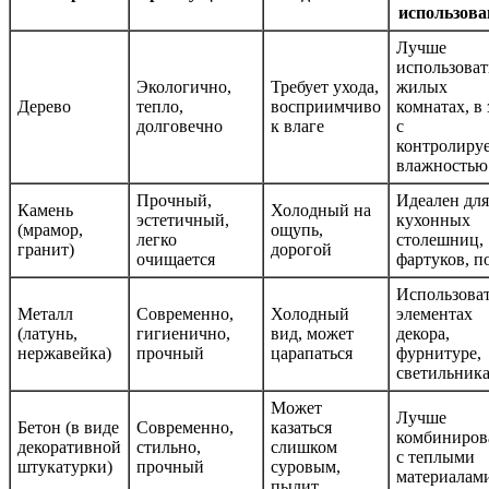
использов
Лучше
использоват
Экологично,
Требует ухода,
жилых
Дерево
тепло,
восприимчиво
комнатах, в 
долговечно
к влаге
с
контролиру
влажностью
Прочный,
Идеален для
Камень
Холодный на
эстетичный,
кухонных
(мрамор,
ощупь,
легко
столешниц,
гранит)
дорогой
очищается
фартуков, п
Использоват
Металл
Современно,
Холодный
элементах
(латунь,
гигиенично,
вид, может
декора,
нержавейка)
прочный
царапаться
фурнитуре,
светильник
Может
Лучше
Бетон (в виде
Современно,
казаться
комбиниров
декоративной
стильно,
слишком
с теплыми
штукатурки)
прочный
суровым,
материалам
пылит