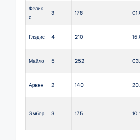
Фелик
3
178
01
с
Глэдис
4
210
15
Майло
5
252
03
Арвен
2
140
20
Эмбер
3
175
10