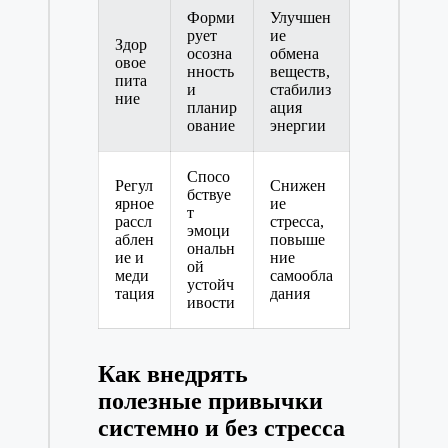
Форми
Улучшен
рует
ие
Здор
осозна
обмена
овое
нность
веществ,
пита
и
стабилиз
ние
планир
ация
ование
энергии
Спосо
Регул
Снижен
бствуе
ярное
ие
т
рассл
стресса,
эмоци
аблен
повыше
ональн
ие и
ние
ой
меди
самообла
устойч
тация
дания
ивости
Как внедрять
полезные привычки
системно и без стресса