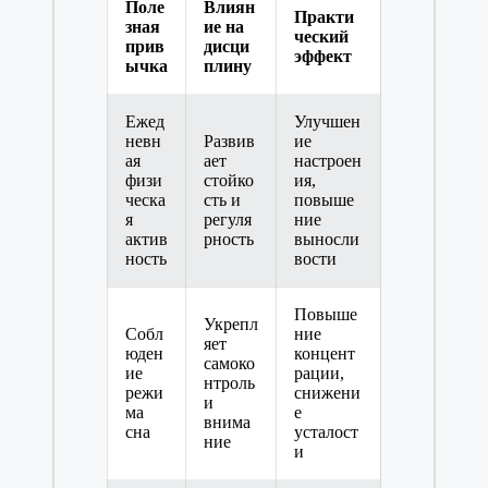
Поле
Влиян
Практи
зная
ие на
ческий
прив
дисци
эффект
ычка
плину
Ежед
Улучшен
невн
Развив
ие
ая
ает
настроен
физи
стойко
ия,
ческа
сть и
повыше
я
регуля
ние
актив
рность
выносли
ность
вости
Повыше
Укрепл
Собл
ние
яет
юден
концент
самоко
ие
рации,
нтроль
режи
снижени
и
ма
е
внима
сна
усталост
ние
и