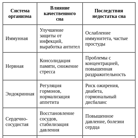
Влияние
Система
Последствия
качественного
организма
недостатка сна
сна
Улучшение
Ослабление
защиты от
Иммунная
иммунитета, частые
инфекций,
простуды
выработка антител
Проблемы с
Консолидация
концентрацией,
Нервная
памяти, снижение
повышенная
стресса
раздражительность
Регуляция
Риск ожирения,
гормонов,
диабета,
Эндокринная
нормализация
гормональный
аппетита
дисбаланс
Восстановление
Повышенное
Сердечно-
сосудов,
давление, болезни
сосудистая
стабилизация
сердца
давления