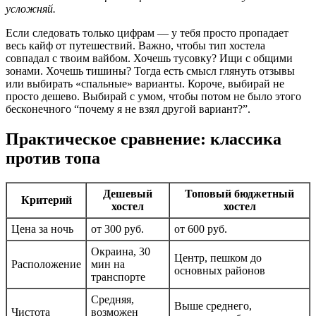
усложняй.
Если следовать только цифрам — у тебя просто пропадает
весь кайф от путешествий. Важно, чтобы тип хостела
совпадал с твоим вайбом. Хочешь тусовку? Ищи с общими
зонами. Хочешь тишины? Тогда есть смысл глянуть отзывы
или выбирать «спальные» варианты. Короче, выбирай не
просто дешево. Выбирай с умом, чтобы потом не было этого
бесконечного “почему я не взял другой вариант?”.
Практическое сравнение: классика
против топа
Дешевый
Топовый бюджетный
Критерий
хостел
хостел
Цена за ночь
от 300 руб.
от 600 руб.
Окраина, 30
Центр, пешком до
Расположение
мин на
основных районов
транспорте
Средняя,
Выше среднего,
Чистота
возможен