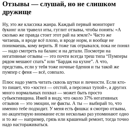
Отзывы — слушай, но не слишком
дружище
Ну, это же классика жанра. Каждый первый мониторит
букинг или травелл иты, гуглит отзывы, чтобы понять: «А
сколько же правда стоит этот рай на земле?» Часто же
читаешь, и вроде всё плохо, и вроде норм, и вообще не
понимаешь, кому верить. Я тоже так отрывался, пока не понял
— надо смотреть на баланс и на детали. Посмотри на
негативные отзывы — это почти всегда треш типа “Пумперы
рядом мешают спать” или “Бардак на кухне”. А что,
представь, если у тебя тоже ночные бдения и ты такой же
пумпер с феня — всё, совпало.
Плюс надо уметь читать сквозь шутки и личности. Если кто-
то пишет, что «хостел — отстой, а персонал тупой», а других
много нормальных похвал — может быть просто
субьективщина. Имей в виду, что около 37% негативных
отзывов — это эмоции, не факты. А ты — выбирай то, что
именно тебе подходит. У меня есть фишка: я смотрю отзывы,
но акцентирую внимание если несколько раз упоминают одно
и то же — например, грязь или крашеный ремонт, тогда точно
надо настораживаться.