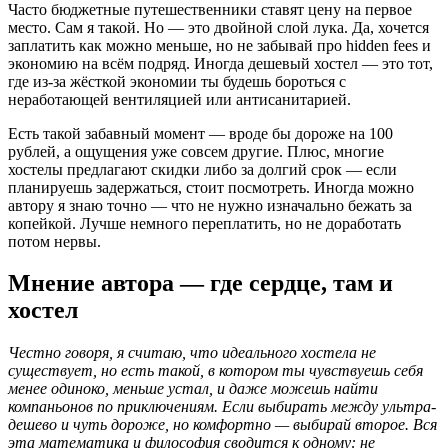
Часто бюджетные путешественники ставят цену на первое
место. Сам я такой. Но — это двойной слой лука. Да, хочется
заплатить как можно меньше, но не забывай про hidden fees и
экономию на всём подряд. Иногда дешевый хостел — это тот,
где из-за жёсткой экономии ты будешь бороться с
неработающей вентиляцией или антисанитарией.
Есть такой забавный момент — вроде бы дороже на 100
рублей, а ощущения уже совсем другие. Плюс, многие
хостелы предлагают скидки либо за долгий срок — если
планируешь задержаться, стоит посмотреть. Иногда можно
автору я знаю точно — что не нужно изначально бежать за
копейкой. Лучше немного переплатить, но не доработать
потом нервы.
Мнение автора — где сердце, там и
хостел
Честно говоря, я считаю, что идеального хостела не
существует, но есть такой, в котором ты чувствуешь себя
менее одиноко, меньше устал, и даже можешь найти
компаньонов по приключениям. Если выбирать между ультра-
дешево и чуть дороже, но комфортно — выбирай второе. Вся
эта математика и философия сводится к одному: не